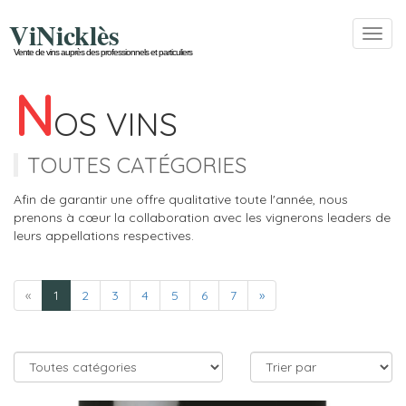
ViNicklès
Toggl
navig
Vente de vins auprès des professionnels et particuliers
N
OS VINS
TOUTES CATÉGORIES
Afin de garantir une offre qualitative toute l'année, nous
prenons à cœur la collaboration avec les vignerons leaders de
leurs appellations respectives.
«
1
2
3
4
5
6
7
»