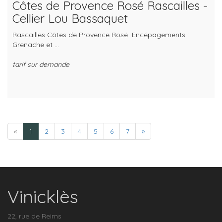
Côtes de Provence Rosé Rascailles -
Cellier Lou Bassaquet
Rascailles Côtes de Provence Rosé Encépagements :
Grenache et ...
tarif sur demande
«
1
2
3
4
5
6
7
»
Vinicklès
22, rue de Reims