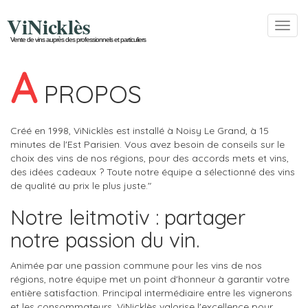
ViNicklès
Toggl
navig
Vente de vins auprès des professionnels et particuliers
A
PROPOS
Créé en 1998, ViNicklès est installé à Noisy Le Grand, à 15
minutes de l'Est Parisien. Vous avez besoin de conseils sur le
choix des vins de nos régions, pour des accords mets et vins,
des idées cadeaux ? Toute notre équipe a sélectionné des vins
de qualité au prix le plus juste."
Notre leitmotiv : partager
notre passion du vin.
Animée par une passion commune pour les vins de nos
régions, notre équipe met un point d'honneur à garantir votre
entière satisfaction. Principal intermédiaire entre les vignerons
et les consommateurs, ViNicklès valorise l'excellence pour