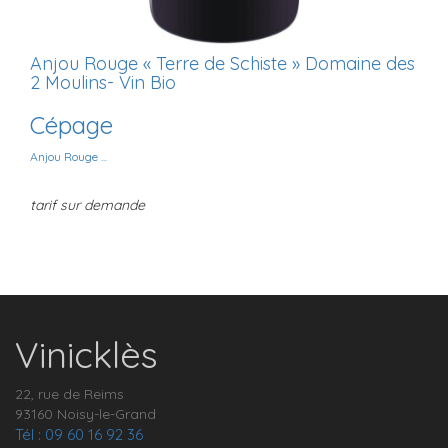
Anjou Rouge « Terre de Schiste » Domaine des
2 Moulins- Vin Bio
Cépage
Anjou Rouge ...
tarif sur demande
Vinicklès
22, rue de Reims
93160 Noisy-le-Grand
Tél : 09 60 16 92 36