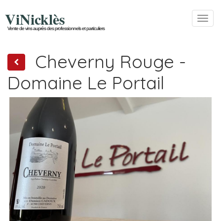
ViNicklès
Toggl
navig
Vente de vins auprès des professionnels et particuliers
Cheverny Rouge -
Domaine Le Portail