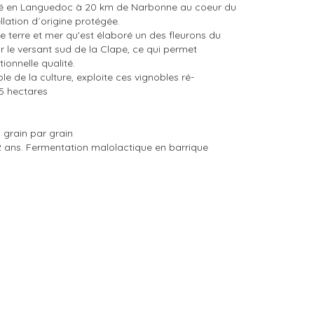
tué en Languedoc à 20 km de Narbonne au coeur du
llation d´origine protégée.
e terre et mer qu'est élaboré un des fleurons du
 le versant sud de la Clape, ce qui permet
ionnelle qualité.
e de la culture, exploite ces vignobles ré-
5 hectares
i grain par grain
 ans. Fermentation malolactique en barrique