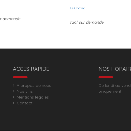
Le Château ...
sur demande
tarif sur demande
ACCES RAPIDE
NOS HORAIR
A propos de nous
Du lundi au vend
Nos vins
uniquement
Mentions légales
Contact