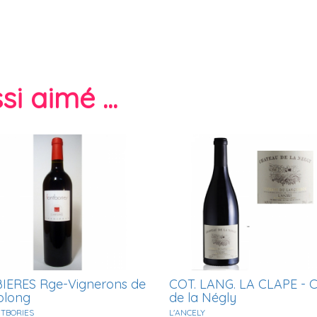
i aimé ...
IERES Rge-Vignerons de
COT. LANG. LA CLAPE - C
long
de la Négly
NTBORIES
L'ANCELY