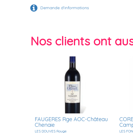
Demande d'informations
Nos clients ont auss
FAUGERES Rge AOC-Château
CORB
Chenaie
Camp
LES DOUVES Rouge
LES FO