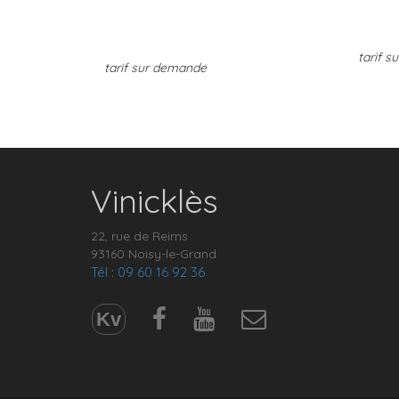
tarif 
tarif sur demande
Vinicklès
22, rue de Reims
93160 Noisy-le-Grand
Tél : 09 60 16 92 36
Kv