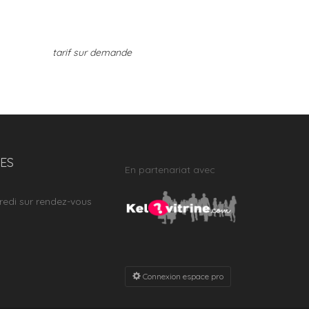
tarif sur demande
ES
En partenariat avec
redi sur rendez-vous
Connexion espace pro