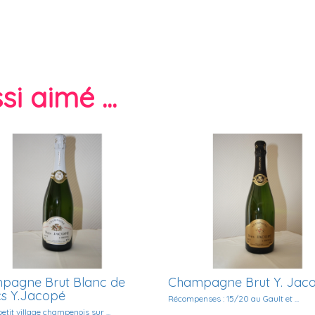
i aimé ...
pagne Brut Blanc de
Champagne Brut Y. Jac
cs Y.Jacopé
Récompenses : 15/20 au Gault et ...
etit village champenois sur ...