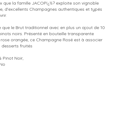
ux que la famille JACOPï¿½? exploite son vignoble
lle, d'excellents Champagnes authentiques et typés
rir.
 que le Brut traditionnel avec en plus un ajout de 10
inots noirs. Présenté en bouteille transparente
be rose orangée, ce Champagne Rosé est à associer
desserts fruités
Pinot Noir,
 No