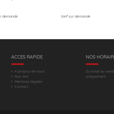
sur demande
tarif sur demande
ACCES RAPIDE
NOS HORAIR
A propos de nous
Du lundi au vend
Nos vins
uniquement
Mentions légales
Contact