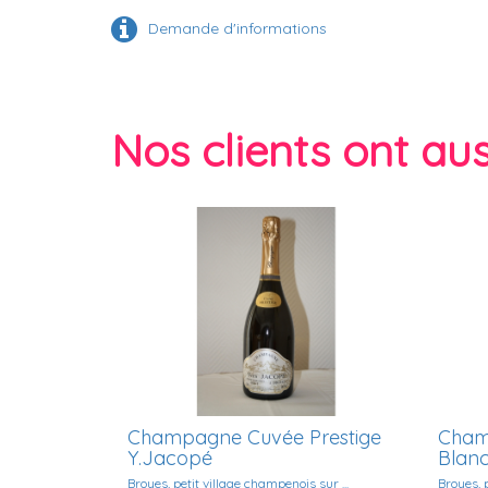
Demande d'informations
Nos clients ont auss
Champagne Cuvée Prestige
Cham
Y.Jacopé
Blan
Broyes, petit village champenois sur ...
Broyes, p