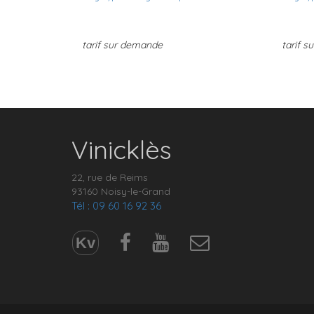
tarif sur demande
tarif 
Vinicklès
22, rue de Reims
93160 Noisy-le-Grand
Tél : 09 60 16 92 36
Kv