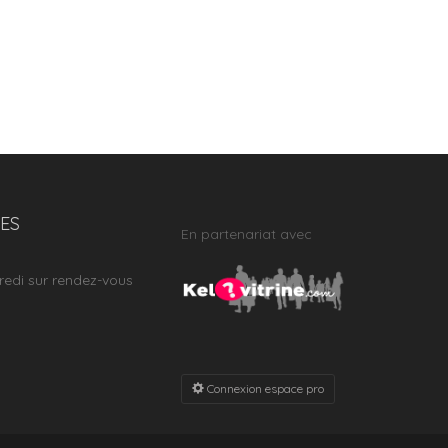
ES
En partenariat avec
redi sur rendez-vous
Connexion espace pro