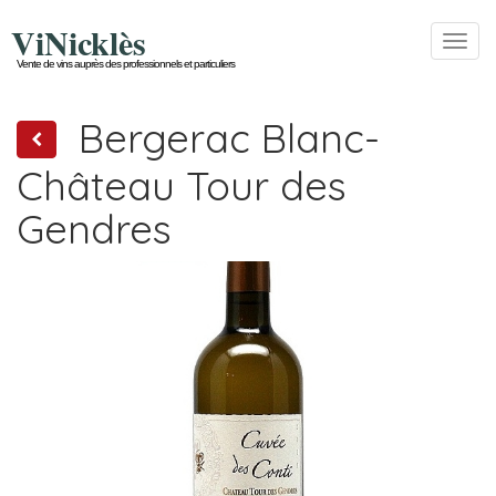
ViNicklès
Toggl
navig
Vente de vins auprès des professionnels et particuliers
Bergerac Blanc-
Château Tour des
Gendres